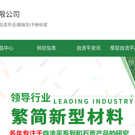
限公司
自流平|石膏抹灰|干粉砂浆
品中心
供应信息
自流平资讯