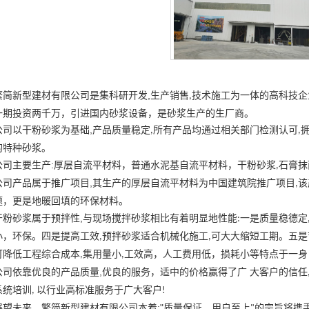
,
繁简新型建材有限公司是集科研开发
生产销售
技术施工为一体的高科技企
,
一期投资两千万，引进国内砂浆设备，是砂浆生产的生厂商。
,
公司以干粉砂浆为基础
产品质量稳定
所有产品均通过相关部门检测认可
,
,
浆。
的特种砂
:
公司主要生产
厚层自流平材料，普通水泥基自流平材料，干粉砂浆
石膏抹
,
,
公司产品属于推广项目
其生产的厚层自流平材料为中国建筑院推广项目
该
,
题，更是地暖回填的环保材料。
,
干粉砂浆属于预拌性
与现场搅拌砂浆相比有着明显地性能
一是质量稳德定
:
小，环保。四是提高工效
预拌砂浆适合机械化施工
可大大缩短工期。五是
,
,
可降低工程综合成本
集用量小
工效高，人工费用低，损耗小等特点于一身
,
,
,
公司依靠优良的产品质量
优良的服务，适中的价格赢得了广 大客户的信任
系统培训
以行业高标准服务于广大客户
,
!
:"
展望未来，繁简新型建材有限公司本着
质量保证，用户至上
的宗旨将携
"