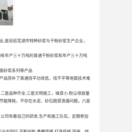
干粉砂浆生产企业，
业
是目前芜湖市特种砂浆与
,
拥有年产三十万吨的普通干粉砂浆和年产三十万吨
面砂浆系列等产品
产品弥补了普通找平功效低，找不平等地面技术难
二是品种齐全
三是文明施工，噪音小
粉尘排放量
,
,
,
节能降耗，不存在水泥，砂石跑冒滴漏问题。六是
公司有着自己的研发
生产和施工队伍，定期参加
,
,
手业内同行
不断创新
勇攀高峰
打造低碳
环保，绿
,
,
,
,