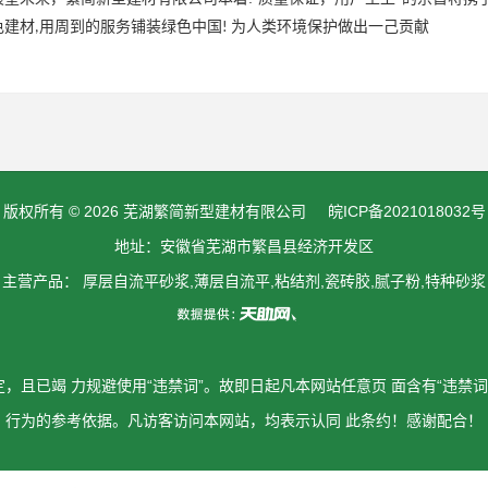
色建材
用周到的服务铺装绿色中国
为人类环境保护做出一己贡献
,
!
版权所有 © 2026 芜湖繁简新型建材有限公司
皖ICP备2021018032号
地址：安徽省芜湖市繁昌县经济开发区
主营产品： 厚层自流平砂浆,薄层自流平,粘结剂,瓷砖胶,腻子粉,特种砂浆
定，且已竭 力规避使用“违禁词”。故即日起凡本网站任意页 面含有“违禁
行为的参考依据。凡访客访问本网站，均表示认同 此条约！感谢配合！