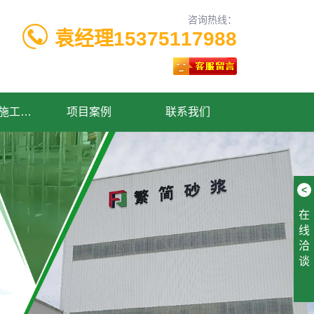
咨询热线：
袁经理15375117988
厚层自流平施工工艺
项目案例
联系我们
<
在
线
洽
谈