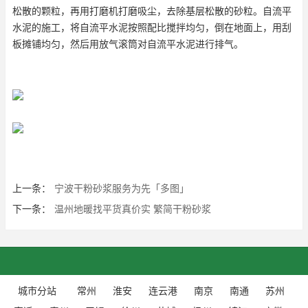
松散的颗粒，再用打磨机打磨吸尘，去除基层松散的砂粒。自流平
水泥的施工，将自流平水泥按照配比搅拌均匀，倒在地面上，用刮
板摊铺均匀，然后用放气滚筒对自流平水泥进行排气。
上一条：
宁波干粉砂浆服务为先「多图」
下一条：
温州地暖找平货真价实 繁简干粉砂浆
城市分站
常州
淮安
连云港
南京
南通
苏州